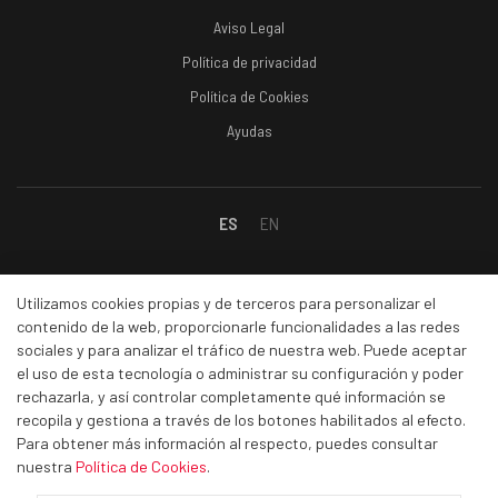
Aviso Legal
Política de privacidad
Política de Cookies
Ayudas
ES
EN
Social
Utilizamos cookies propias y de terceros para personalizar el
contenido de la web, proporcionarle funcionalidades a las redes
sociales y para analizar el tráfico de nuestra web. Puede aceptar
Facebook
el uso de esta tecnología o administrar su configuración y poder
Linkedin
rechazarla, y así controlar completamente qué información se
recopila y gestiona a través de los botones habilitados al efecto.
Instagram
Para obtener más información al respecto, puedes consultar
Youtube
nuestra
Política de Cookies
.